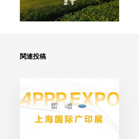
お問い合わせ
ます
資格認証
製品アプリケーション
テスト機器
希土類協力
最新ニュース
品質システム
モーターと磁石のリサ
ビデオセンター
English
JL Mag Innov
Co。, Ltd.
関連投稿
+86 181 7907 40
fannie.kong@jlmag
会社のニュース