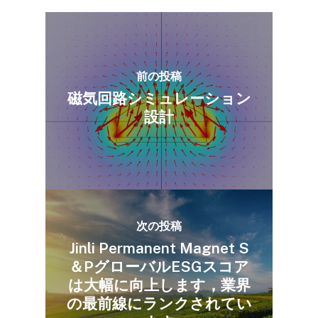
前の投稿
磁気回路シミュレーション
設計
フロントページ
私たちについて
製品センター
会社概要
高度な製造
次の投稿
生産ベース
磁気材料
Jinli Permanent Magnet S
持続可能な開発
開発履歴
磁気成分
イノベーションケース
＆PグローバルESGスコア
は大幅に向上します，業界
会社のニュース
企業の栄誉
磁気装置
生産機器
ESGレポート
の最前線にランクされてい