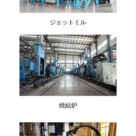
高度な製造
生産ベース
磁気材料
ジェットミル
持続可能な開発
開発履歴
磁気成分
イノベーションケース
会社のニュース
企業の栄誉
磁気装置
生産機器
ESGレポート
お問い合わせ
資格認証
製品アプリケーション
テスト機器
希土類協力
最新ニュース
品質システム
モーターと磁石のリサ
ビデオセンター
English
JL Mag Innovation 
Ltd.
焼結炉
+86 181 7907 4071
fannie.kong@jlmag