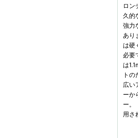
ロン
久的
強力
あり
は硬
必要
は1.
トの
広い
ーか
ー。
用さ