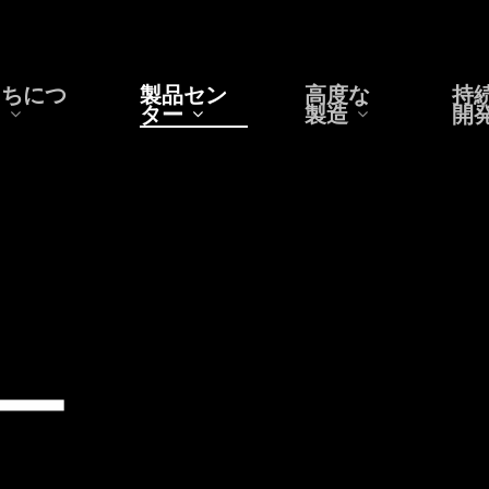
たちにつ
製品セン
高度な
持
て
ター
製造
開
ー