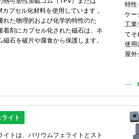
の熱可塑性加硫ゴム（TPV）または
特性
DMカプセル化材料を使用しています，
ケー
優れた物理的および化学的特性のた
工業
接着剤にカプセル化された磁石は、ネ
てそ
ム磁石を破片や腐食から保護します。
使用
屋外
ェライト
ライトは、バリウムフェライトとスト