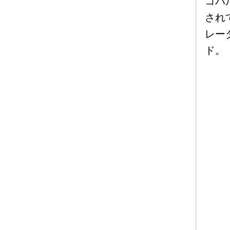
コバ
され
レー
ド。