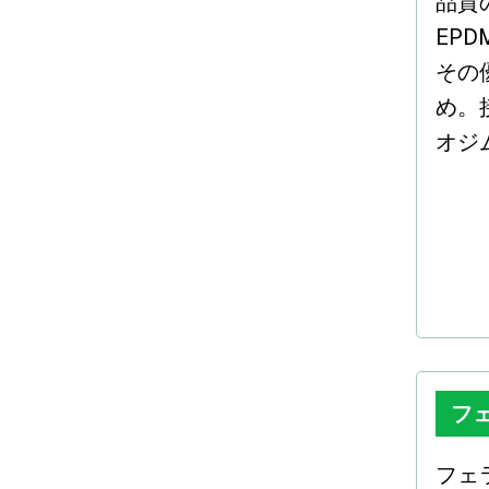
品質
EP
その
め。
オジ
フ
フェ