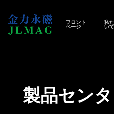
私
フロント
い
ページ
製品センタ