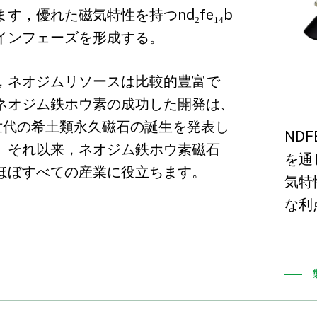
ます，優れた磁気特性を持つnd₂fe₁₄b
インフェーズを形成する。
，ネオジムリソースは比較的豊富で
ネオジム鉄ホウ素の成功した開発は、
世代の希土類永久磁石の誕生を発表し
ND
。それ以来，ネオジム鉄ホウ素磁石
を通
ほぼすべての産業に役立ちます。
気特
な利