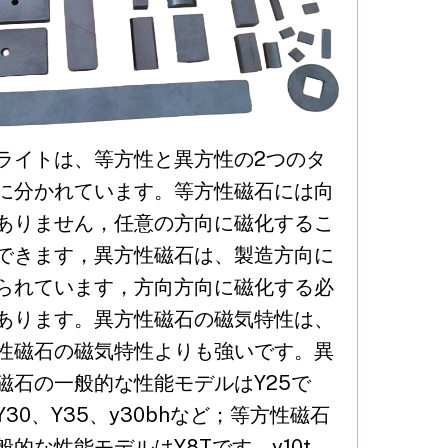
fannie.kong@jlmag.com.cn
ライトは、等方性と異方性の2つのタ
に分かれています。等方性磁石には向
ありません，任意の方向に磁化するこ
できます，異方性磁石は、製造方向に
られています，方向方向に磁化する必
あります。異方性磁石の磁気特性は、
性磁石の磁気特性よりも強いです。異
磁石の一般的な性能モデルはY25で
Y30、Y35、y30bhなど；等方性磁石
般的な性能モデルはY8Tです、y10t。