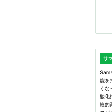
サ
Sam
能を
くな
酸化
較的