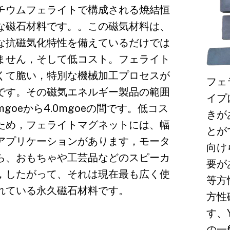
チウムフェライトで構成される焼結恒
な磁石材料です。。この磁気材料は、
な抗磁気化特性を備えているだけでは
ません，そして低コスト。フェライト
くて脆い，特別な機械加工プロセスが
フェ
です。その磁気エネルギー製品の範囲
イプ
1mgoeから4.0mgoeの間です。低コス
きが
ため，フェライトマグネットには、幅
とが
アプリケーションがあります，モータ
向け
ら、おもちゃや工芸品などのスピーカ
要が
，したがって、それは現在最も広く使
等方
れている永久磁石材料です。
方性
す、
の一