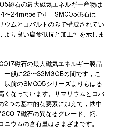
CO5磁石の最大磁気エネルギー産物は
14〜24mgoeです。SMCO5磁石は、
リウムとコバルトのみで構成されてい
，より良い腐食抵抗と加工性を示しま
2CO17磁石の最大磁気エネルギー製品
、一般に22〜32MGOEの間です，こ
、以前のSMCO5シリーズよりもはる
高くなっています。サマリウムとコバ
の2つの基本的な要素に加えて，鉄中
M2CO17磁石の異なるグレード、銅、
コニウムの含有量はさまざまです。