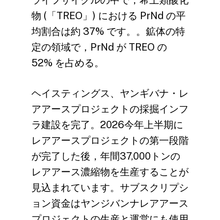
ライフサイクルの中で，希土類酸化
会社のニュース
企業の栄誉
磁気装置
生産機器
ESGレポート
物 (「TREO」) における PrNd の平
均割合は約 37% です。。鉱体の特
お問い合わせ
資格認証
製品アプリケーション
テスト機器
希土類協力
最新ニュース
定の領域で，PrNd が TREO の
品質システム
モーターと磁石のリサ
ビデオセンター
52% を占める。
English
ヘイスティングス、ヤンギバナ・レ
JL Mag Innovation 
アアースプロジェクトの採掘インフ
Ltd.
ラ建設を完了。2026今年上半期に
レアアースプロジェクトの第一段階
+86 181 7907 4071
が完了した後，年間37,000トンの
fannie.kong@jlmag
レアアース濃縮物を生産することが
見込まれています。サブスクリプシ
ョン資金はヤンジバンナレアアース
プロジェクトの生産と運営にも使用