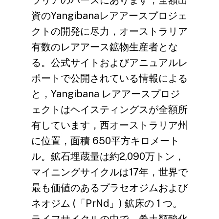
ラリアのパースにあります，全額出
資のYangibanaレアアースプロジェ
クトの開発に尽力，オーストラリア
有数のレアアース鉱物生産者とな
る。公式サイトおよびアニュアルレ
ポートで公開されている情報による
と，Yangibana レアアースプロジ
ェクトはヘイスティングスが全額所
フロントページ
有しています，西オーストラリア州
に位置，面積 650平方キロメート
私たちについて
ル。鉱石埋蔵量は約2,090万トン，
製品センター
会社概要
マイニングサイクルは17年，世界で
最も価値のあるプラセオジムおよび
高度な製造
生産ベース
磁気材料
ネオジム (「PrNd」) 鉱床の 1 つ。
持続可能な開発
開発履歴
磁気成分
イノベーションケース