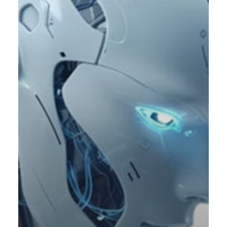
JL Mag Innovation 
Ltd.
+86 181 7907 4071
fannie.kong@jlmag