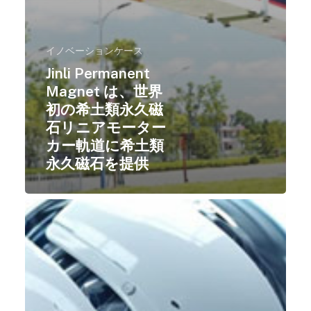
イノベーションケース
Jinli Permanent
フロントページ
Magnet は、世界
初の希土類永久磁
私たちについて
石リニアモーター
製品センター
会社概要
カー軌道に希土類
永久磁石を提供
高度な製造
生産ベース
磁気材料
持続可能な開発
開発履歴
磁気成分
イノベーションケース
会社のニュース
企業の栄誉
磁気装置
生産機器
ESGレポート
お問い合わせ
資格認証
製品アプリケーション
テスト機器
希土類協力
最新ニュース
品質システム
モーターと磁石のリサ
ビデオセンター
English