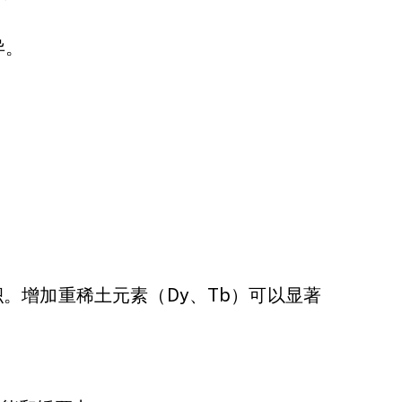
异。
能积。增加重稀土元素（Dy、Tb）可以显著
JL MAG INNOVATION CO., 
+86 181 7907 4071