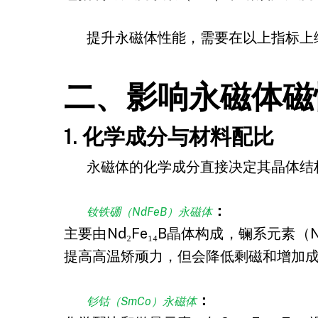
提升永磁体性能，需要在以上指标上
二、影响永磁体磁
1. 化学成分与材料配比
永磁体的化学成分直接决定其晶体结
：
钕铁硼（NdFeB）永磁体
主要由Nd₂Fe₁₄B晶体构成，镧系元素
提高高温矫顽力，但会降低剩磁和增加
：
钐钴（SmCo）永磁体