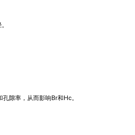
径。
孔隙率，从而影响Br和Hc。