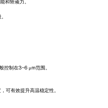
fannie.kong@jlmag.com.cn
性能和矫顽力。
段。
控制在3~6 μm范围。
厚度，可有效提升高温稳定性。